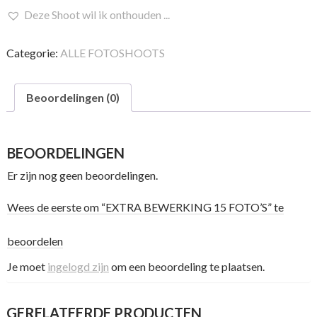
15
Deze Shoot wil ik onthouden ...
FOTO'S
aantal
Categorie:
ALLE FOTOSHOOTS
Beoordelingen (0)
BEOORDELINGEN
Er zijn nog geen beoordelingen.
Wees de eerste om “EXTRA BEWERKING 15 FOTO’S” te
beoordelen
Je moet
ingelogd zijn
om een beoordeling te plaatsen.
GERELATEERDE PRODUCTEN