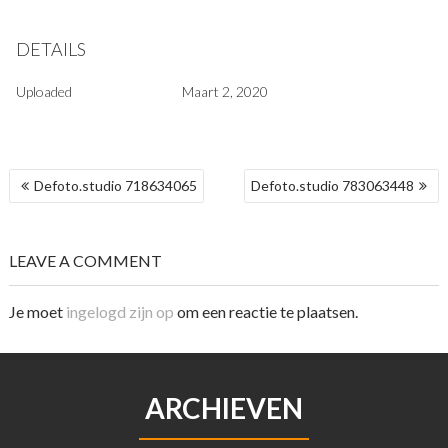
DETAILS
Uploaded
Maart 2, 2020
BERICHT
Defoto.studio 718634065
Defoto.studio 783063448
NAVIGATIE
LEAVE A COMMENT
Je moet
ingelogd zijn op
om een reactie te plaatsen.
ARCHIEVEN