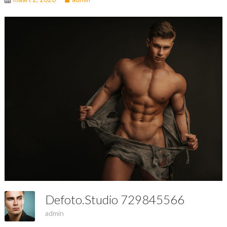
Defoto.studio 729845566
admin