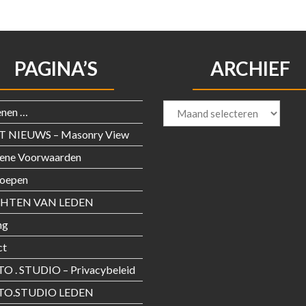
PAGINA’S
ARCHIEF
Archief
enen …
T NIEUWS – Masonry View
ene Voorwaarden
roepen
CHTEN VAN LEDEN
ng
ct
O . STUDIO – Privacybeleid
TO.STUDIO LEDEN