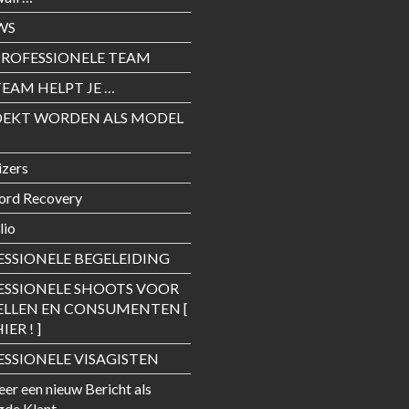
WS
PROFESSIONELE TEAM
EAM HELPT JE …
EKT WORDEN ALS MODEL
izers
ord Recovery
lio
ESSIONELE BEGELEIDING
ESSIONELE SHOOTS VOOR
LLEN EN CONSUMENTEN [
IER ! ]
SSIONELE VISAGISTEN
eer een nieuw Bericht als
gde Klant …