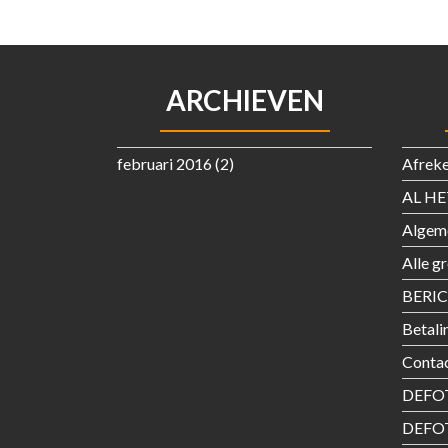
ARCHIEVEN
februari 2016
(2)
Afrek
AL HE
Algem
Alle g
BERI
Betali
Conta
DEFOT
DEFO