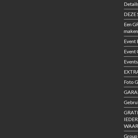
Detail
DEZE 
Een G
maken
Event 
Event
Events
EXTRA
Foto G
GARAN
Gebrui
GRAT
IEDE
WAARD
Group