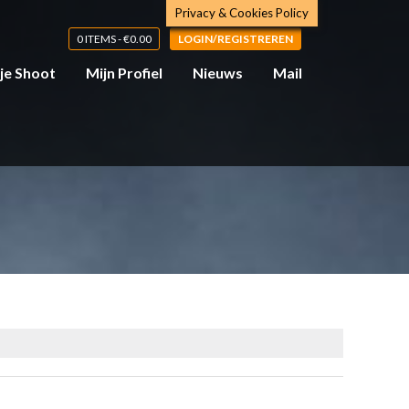
Privacy & Cookies Policy
0 ITEMS -
€
0.00
LOGIN/REGISTREREN
 je Shoot
Mijn Profiel
Nieuws
Mail