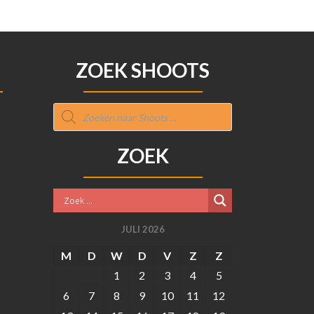
ZOEK SHOOTS
Producten
zoeken
ZOEK
JULI 2026
M
D
W
D
V
Z
Z
1
2
3
4
5
6
7
8
9
10
11
12