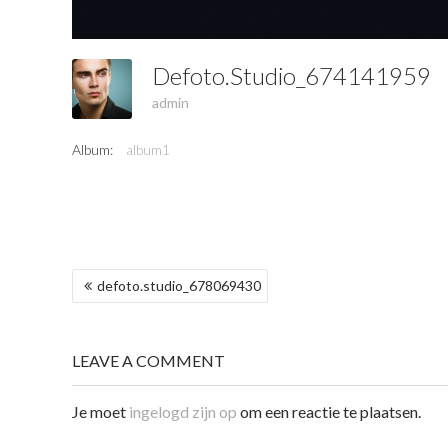
Defoto.studio_674141959
admin
Album:
album1
BERICHT
defoto.studio_678069430
NAVIGATIE
LEAVE A COMMENT
Je moet
ingelogd zijn op
om een reactie te plaatsen.