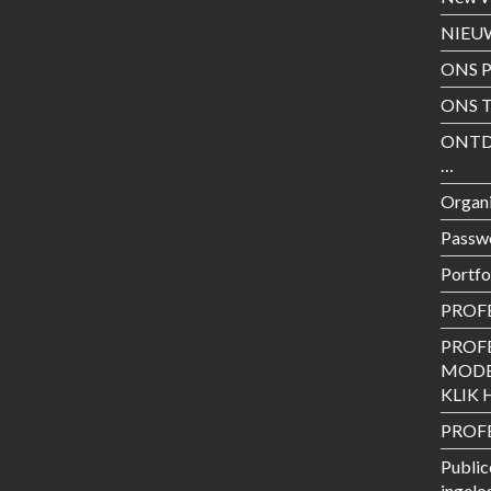
NIEU
ONS 
ONS T
ONTD
…
Organ
Passw
Portfo
PROF
PROF
MODE
KLIK H
PROFE
Public
ingelo