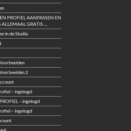
en
GEN PROFIEL AANPASSEN EN
S ALLEMAAL GRATIS …
ee in de Studio
N
Voorbeelden
Voorbeelden 2
Account
rofiel – ingelogd
PROFIEL – ingelogd
rofiel – ingelogd
count
all …