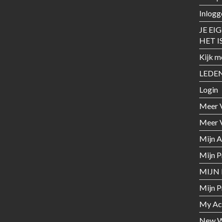
Inlogg
JE EI
HET I
Kijk m
LEDE
Login
Meer 
Meer 
Mijn 
Mijn P
MIJN 
Mijn P
My Ac
New W