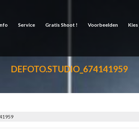
Info
Service
Gratis Shoot !
Voorbeelden
Kies
DEFOTO.STUDIO_674141959
141959