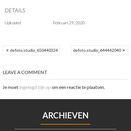
DETAILS
Uploaded
Februari 29, 2020
BERICHT
defoto.studio_650440324
defoto.studio_644442040
NAVIGATIE
LEAVE A COMMENT
Je moet
ingelogd zijn op
om een reactie te plaatsen.
ARCHIEVEN