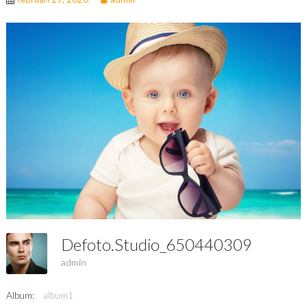
Defoto.studio_650440309
admin
Album:
album1