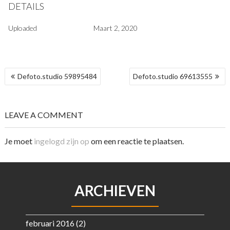
DETAILS
Uploaded
Maart 2, 2020
BERICHT
Defoto.studio 59895484
Defoto.studio 69613555
NAVIGATIE
LEAVE A COMMENT
Je moet
ingelogd zijn op
om een reactie te plaatsen.
ARCHIEVEN
februari 2016
(2)