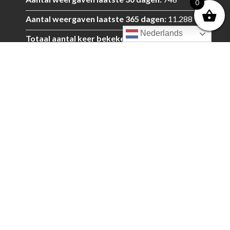
0
Aantal weergaven laatste 365 dagen:
11.288
Nederlands
Totaal aantal keer bekeken:
167.576
Totaal aantal bezoekers:
44.356
Totale pageviews:
161.606
Totaal aantal berichten:
2
Proudly made by sitecraft.productions
Professional Website Builders email us at
info@sitecraft.productions
DEFOTO.STUDIO is een Geregistreerd
Handelsmerk van PROPHOTO . BV
© All rights reserved by defoto.studio at Zwolle -