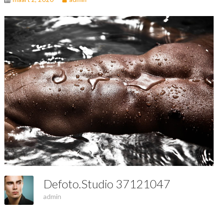
Defoto.studio 37121047
admin