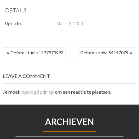
DETAILS
Uploaded
Maart 2, 2020
BERICHT
Defoto.studio 1477973993
Defoto.studio 54147079
NAVIGATIE
LEAVE A COMMENT
Je moet
ingelogd zijn op
om een reactie te plaatsen.
ARCHIEVEN