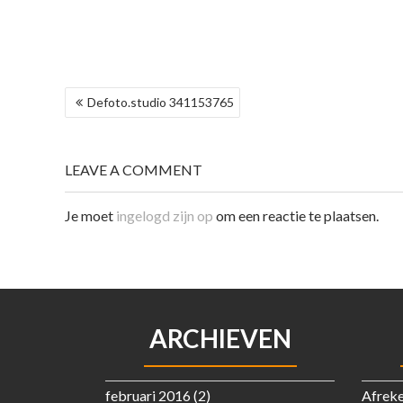
BERICHT
Defoto.studio 341153765
NAVIGATIE
LEAVE A COMMENT
Je moet
ingelogd zijn op
om een reactie te plaatsen.
ARCHIEVEN
februari 2016
(2)
Afrek