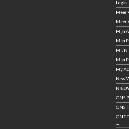
Login
Meer 
Meer 
Mijn 
Mijn P
MIJN 
Mijn P
My Ac
New W
NIEU
ONS 
ONS T
ONTD
…