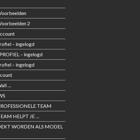
Voorbeelden
Voorbeelden 2
Account
rofiel – ingelogd
PROFIEL – ingelogd
rofiel – ingelogd
count
all …
WS
PROFESSIONELE TEAM
EAM HELPT JE …
EKT WORDEN ALS MODEL