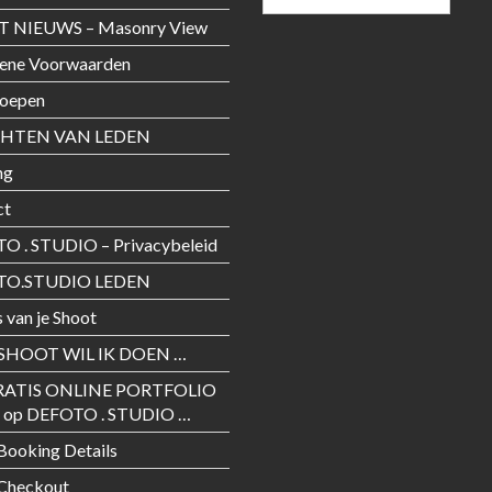
T NIEUWS – Masonry View
ene Voorwaarden
roepen
CHTEN VAN LEDEN
ng
ct
O . STUDIO – Privacybeleid
TO.STUDIO LEDEN
s van je Shoot
SHOOT WIL IK DOEN …
RATIS ONLINE PORTFOLIO
 op DEFOTO . STUDIO …
Booking Details
 Checkout