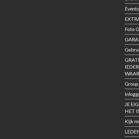
Events
EXTRA
Foto G
GARAN
Gebrui
GRAT
IEDE
WAARD
Group
Inlogg
JE EI
HET I
Kijk m
LEDE