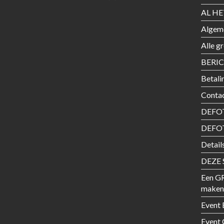
AL HE
Algem
Alle g
BERI
Betali
Conta
DEFOT
DEFO
Detail
DEZE 
Een G
maken
Event 
Event