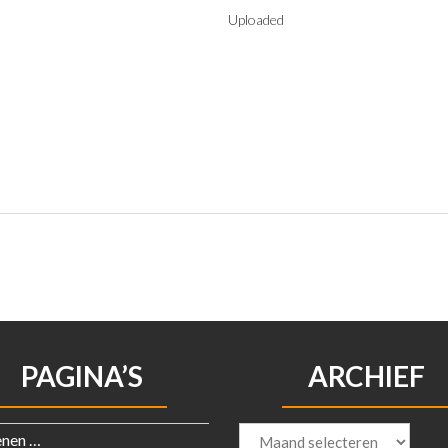
Uploaded
PAGINA’S
ARCHIEF
Archief
enen …