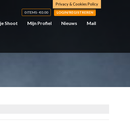
Privacy & Cookies Policy
0 ITEMS -
€
0.00
LOGIN/REGISTREREN
 je Shoot
Mijn Profiel
Nieuws
Mail