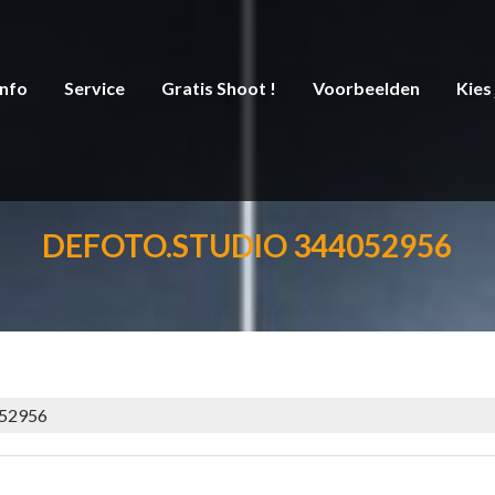
Info
Service
Gratis Shoot !
Voorbeelden
Kies
DEFOTO.STUDIO 344052956
052956