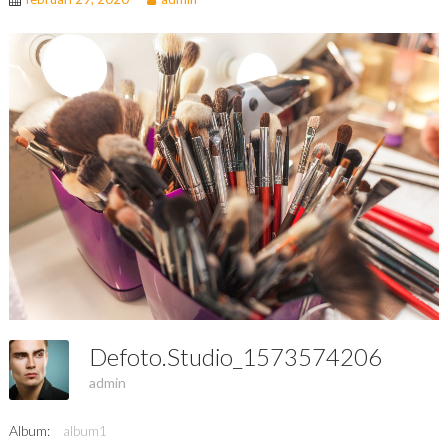
Defoto.studio_1573574206
admin
Album:
album1