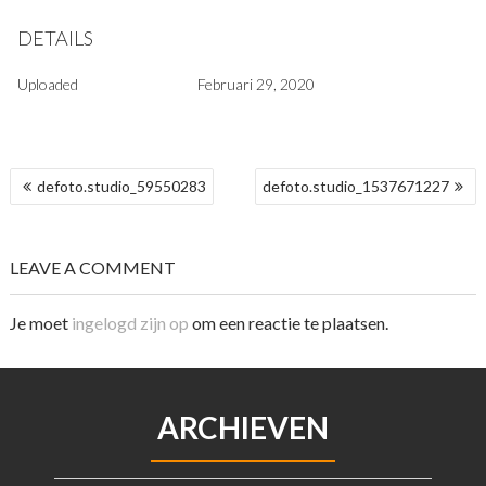
DETAILS
Uploaded
Februari 29, 2020
BERICHT
defoto.studio_59550283
defoto.studio_1537671227
NAVIGATIE
LEAVE A COMMENT
Je moet
ingelogd zijn op
om een reactie te plaatsen.
ARCHIEVEN