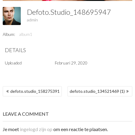
Defoto.studio_148695947
admin
Album:
album1
DETAILS
Uploaded
Februari 29, 2020
BERICHT
defoto.studio_158275391
defoto.studio_134521469 (1)
NAVIGATIE
LEAVE A COMMENT
Je moet
ingelogd zijn op
om een reactie te plaatsen.