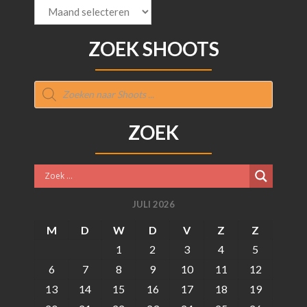
Archief
ZOEK SHOOTS
Producten
zoeken
ZOEK
JULI 2026
M
D
W
D
V
Z
Z
1
2
3
4
5
6
7
8
9
10
11
12
13
14
15
16
17
18
19