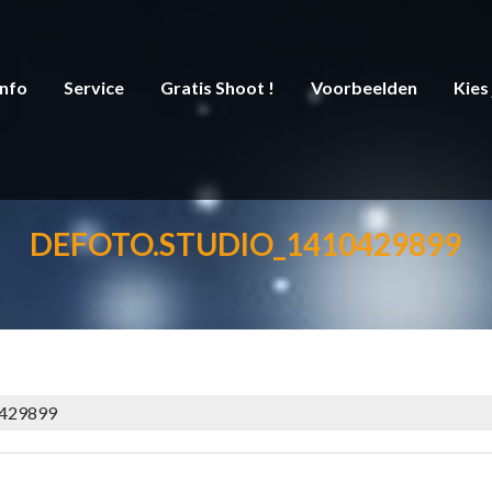
Info
Service
Gratis Shoot !
Voorbeelden
Kies
DEFOTO.STUDIO_1410429899
0429899