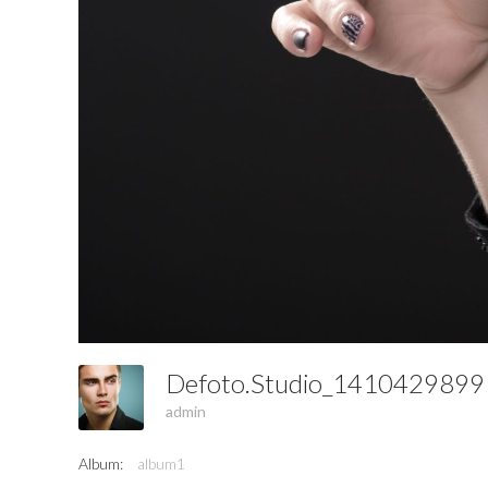
Defoto.studio_141042989
admin
Album:
album1