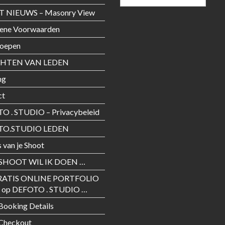
T NIEUWS – Masonry View
ene Voorwaarden
roepen
CHTEN VAN LEDEN
ng
ct
O . STUDIO – Privacybeleid
TO.STUDIO LEDEN
s van je Shoot
SHOOT WIL IK DOEN …
RATIS ONLINE PORTFOLIO
 op DEFOTO . STUDIO …
Booking Details
 Checkout