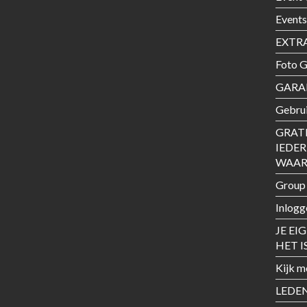
Events
EXTRA
Foto G
GARAN
Gebrui
GRAT
IEDE
WAARD
Group
Inlogg
JE EI
HET I
Kijk m
LEDE