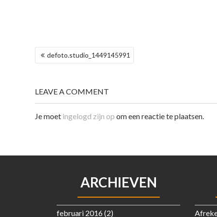
BERICHT
defoto.studio_1449145991
NAVIGATIE
LEAVE A COMMENT
Je moet
ingelogd zijn op
om een reactie te plaatsen.
ARCHIEVEN
februari 2016
(2)
Afrek