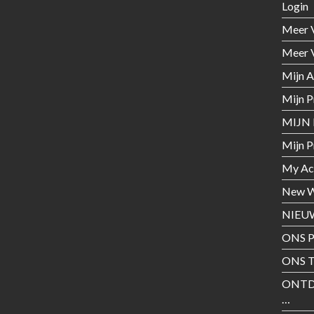
Login
Meer 
Meer 
Mijn 
Mijn P
MIJN 
Mijn P
My Ac
New W
NIEU
ONS 
ONS T
ONTD
…