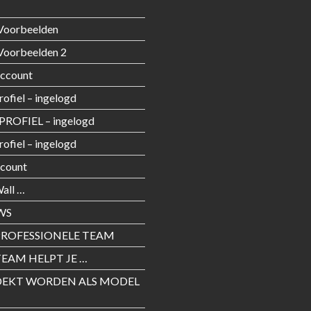
Voorbeelden
Voorbeelden 2
Account
rofiel – ingelogd
PROFIEL – ingelogd
rofiel – ingelogd
count
all …
WS
PROFESSIONELE TEAM
EAM HELPT JE …
EKT WORDEN ALS MODEL