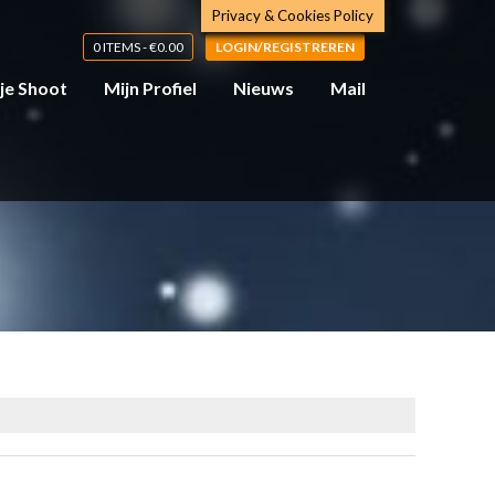
Privacy & Cookies Policy
0 ITEMS -
€
0.00
LOGIN/REGISTREREN
 je Shoot
Mijn Profiel
Nieuws
Mail