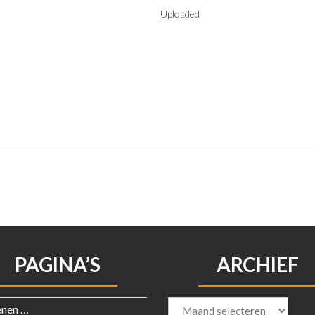
Uploaded
PAGINA’S
ARCHIEF
Archief
enen …