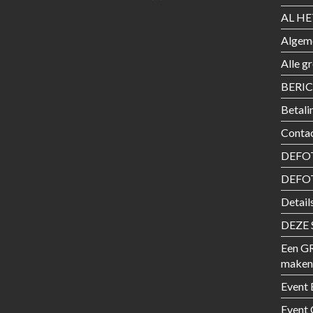
AL HE
Algem
Alle g
BERI
Betali
Conta
DEFOT
DEFO
Detail
DEZE 
Een G
maken
Event 
Event