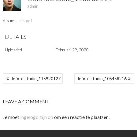
admin
Album:
album1
DETAILS
Uploaded
Februari 29, 2020
BERICHT
defoto.studio_115920127
defoto.studio_105458216
NAVIGATIE
LEAVE A COMMENT
Je moet
ingelogd zijn op
om een reactie te plaatsen.