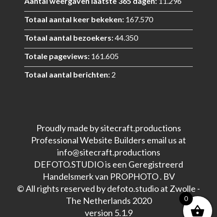
Aantal weergaven laatste 365 dagen:
11.296
Totaal aantal keer bekeken:
167.570
Totaal aantal bezoekers:
44.350
Totale pageviews:
161.605
Totaal aantal berichten:
2
Proudly made by sitecraft.productions
Professional Website Builders email us at
info@sitecraft.productions
DEFOTO.STUDIO is een Geregistreerd
Handelsmerk van PROPHOTO . BV
© All rights reserved by defoto.studio at Zwolle -
0
The Netherlands 2020
version 5.1.9