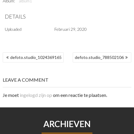
Album:
album1
DETAILS
Uploaded
Februari 29, 2020
BERICHT
defoto.studio_1024369165
defoto.studio_788502106
NAVIGATIE
LEAVE A COMMENT
Je moet
ingelogd zijn op
om een reactie te plaatsen.
ARCHIEVEN